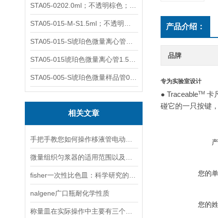
STA05-0202.0ml；不透明棕色；可立非灭菌；管盖分离
STA05-015-M-S1.5ml；不透明棕色；可立；-0.06Mpa 防漏
产品介绍：
STA05-015-S琥珀色微量离心管；1.5ml不透明棕色可立
品牌
STA05-015琥珀色微量离心管1.5ml不透明棕色可立
STA05-005-S琥珀色微量样品管0.5ml；不透明棕色
专为实验室设计
● Traceable
TM
卡
碰它的一只按键
相关文章
手把手教您如何操作移液管电动移液器
微量组织匀浆器的适用范围以及产品特点说明
您的
fisher一次性比色皿：科学研究的得力助手
nalgene广口瓶耐化学性质
您的
称量皿在实际操作中主要有三个步骤