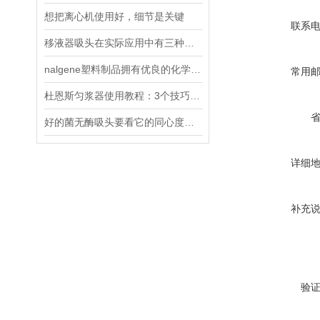
想把离心机使用好，细节是关键
联系
移液器吸头在实际应用中有三种类型
nalgene塑料制品拥有优良的化学稳定性
常用
杜恩斯匀浆器使用教程：3个技巧轻松实现细胞与组织的温和破碎
好的菌无酶吸头要看它的同心度、锥度以及吸附性
详细
补充
验