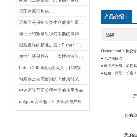
灭菌器原理构成
产品介绍：
灭菌器是保护人类生命健康的重要器材
详细介绍微量组织匀浆器的操作流程
品牌
微观世界的精准之窗：Fisher一次性比色皿的科学使命
Fisherbrand™ 橡胶管 
便捷与环保并存：一次性移液管的优势与应用
● 无缝橡胶管
● 表面不光滑，柔韧
Labtip 200ul菌无酶吸头：精准实验的隐形守护者
● 红色，厚壁，长度 12' 
匀浆器是如何使用的？使用时又该注意什么？
中速运转可延长搅拌器的使用寿命
nalgene容量瓶：科学实验与户外探险的可靠伙伴
您的
您的