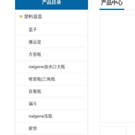
产品目录
产品中心
塑料器皿
盖子
搬运篮
方形瓶
nalgene放水口大瓶
锥形瓶|三角瓶
容量瓶
漏斗
nalgene洗瓶
胶管