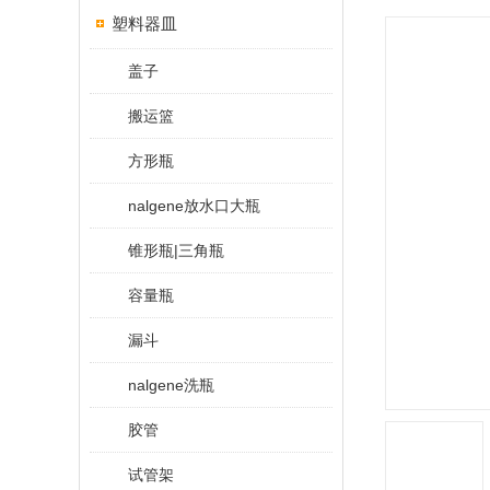
塑料器皿
盖子
搬运篮
方形瓶
nalgene放水口大瓶
锥形瓶|三角瓶
容量瓶
漏斗
nalgene洗瓶
胶管
试管架