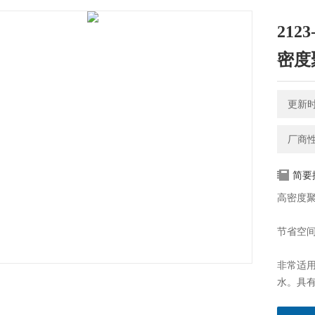
212
密度
更新时间
厂商
简要
高密度
节省空
非常适
水。具