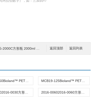
写阿拉伯数字），如：三加四=7
 2000ml nalgene 聚碳酸酯PC 耐高低温 透明防漏有刻度
返回顶部
返回列表
MCB19-250Bioland™ PETG 生物级冻融瓶
MCB19-125Bioland™ PETG 生物级冻融瓶
2016-00302016-0030方形瓶 30ml nalgene 聚丙烯 可高温高压灭菌 防漏 有刻度
2016-00602016-0060方形瓶 60ml nalgene 聚丙烯 可高温高压灭菌 防漏 有刻度