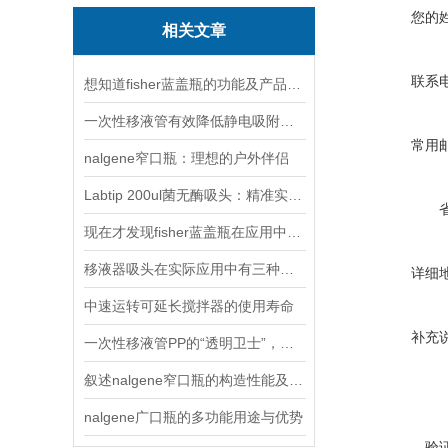
您的
相关文章
联系
想知道fisher蓝盖瓶的功能及产品特点
一次性移液管有效降低静电吸附作用无污染
常用
nalgene窄口瓶：理想的户外伴侣
Labtip 200ul菌无酶吸头：精准实验的隐形守护者
现在才发现fisher蓝盖瓶在应用中还有这些优势
移液器吸头在实际应用中有三种类型
详细
中速运转可延长搅拌器的使用寿命
补充
一次性移液管PP的“透明卫士”，守护实验室的精准与安全
叙述nalgene窄口瓶的构造性能及产品特点
nalgene广口瓶的多功能用途与优势
验