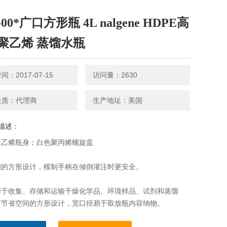
3-00*广口方形瓶 4L nalgene HDPE高
聚乙烯 蒸馏水瓶
：2017-07-15
访问量：2630
性质：代理商
生产地址：美国
描述：
聚乙烯瓶身；白色聚丙烯螺旋盖
间的方形设计，模制手柄在倾倒灌注时更安全。
用于收集、存储和运输干燥化学品、环境样品、试剂和蒸馏
有节省空间的方形设计，宽口径易于取放瓶内容纳物。