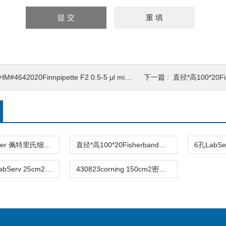
M#4642020Finnpipette F2 0.5-5 μl micro单道可变量程移液器
下一篇 :
直径*高100*20Fisherba
627102Greiner 佩特里氏细菌培养皿 35*10mm 627102
直径*高100*20Fisherband深型一次性细菌培养皿Fis08-757-11Z
310109013LabServ 25cm2细胞培养瓶 斜颈密封盖 TC处理 聚苯乙烯无热源无菌细胞培养瓶
430823corning 150cm2密闭盖培养瓶 430823 直角斜颈 密封盖 灭菌无热原聚苯乙烯培养瓶