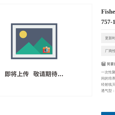
Fis
757-
更新时间
厂商
简要
一次性
间的培
经射线灭
透气型