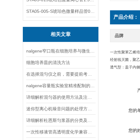
STA05-005-S琥珀色微量样品管0.5ml；不透明棕色
产品介绍：
相关文章
品牌
nalgene窄口瓶在细胞培养与微生物实验中的无菌操作指南
一次性聚苯乙烯培
经射线灭菌，聚乙
细胞培养皿的清洗方法
透气型：盖子内侧
在选择混匀仪之前，需要提前考虑以下因素
nalgene容量瓶实验室精准配制的“黄金搭档”
详细解析混匀器的使用方法及注意事项
迷你型离心机噪音问题的处理方法说明
您的
详细解析杜恩斯匀浆器的分类及用途
您的
一次性移液管高透明度化学兼容性好