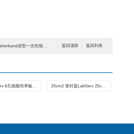
nd深型一次性细菌培养皿Fis08-757-11Z
返回顶部
返回列表
6孔LabServ 6孔细胞培养板 TC处理 聚苯乙烯培养板 无热源 无菌
25cm2 密封盖LabServ 25cm2细胞培养瓶 斜颈 透气盖 TC处理 聚苯乙烯 无热源 无菌