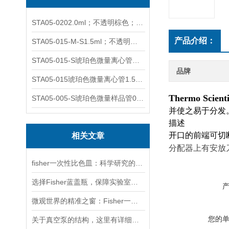
STA05-0202.0ml；不透明棕色；可立非灭菌；管盖分离
产品介绍：
STA05-015-M-S1.5ml；不透明棕色；可立；-0.06Mpa 防漏
STA05-015-S琥珀色微量离心管；1.5ml不透明棕色可立
品牌
STA05-015琥珀色微量离心管1.5ml不透明棕色可立
Thermo Scienti
STA05-005-S琥珀色微量样品管0.5ml；不透明棕色
并使之易于分发
描述
开口的前端可切
相关文章
分配器上有安放
fisher一次性比色皿：科学研究的得力助手
选择Fisher蓝盖瓶，保障实验室工作的可靠性
微观世界的精准之窗：Fisher一次性比色皿的科学使命
您的
关于真空泵的结构，这里有详细说明