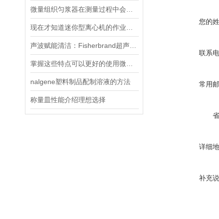
微量组织匀浆器在测量过程中会遇到哪些误差？
您的
现在才知道迷你型离心机的作业原理跟它是一样的
声波赋能清洁：Fisherbrand超声波清洗器的应用全景
联系
掌握这些特点可以更好的使用微量组织匀浆器
nalgene塑料制品配制溶液的方法
常用
称量皿性能介绍理想选择
详细
补充