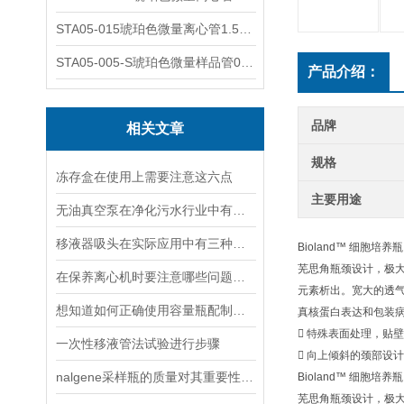
STA05-015琥珀色微量离心管1.5ml不透明棕色可立
STA05-005-S琥珀色微量样品管0.5ml；不透明棕色
产品介绍：
品牌
相关文章
规格
冻存盒在使用上需要注意这六点
主要用途
无油真空泵在净化污水行业中有着十分重要地位
移液器吸头在实际应用中有三种类型
Bioland™ 细胞培养瓶
芜思角瓶颈设计，极大
在保养离心机时要注意哪些问题呢？
元素析出。宽大的透气
想知道如何正确使用容量瓶配制溶液吗？
真核蛋白表达和包装
 特殊表面处理，贴
一次性移液管法试验进行步骤
 向上倾斜的颈部设
nalgene采样瓶的质量对其重要性说明
Bioland™ 细胞培养瓶
芜思角瓶颈设计，极大