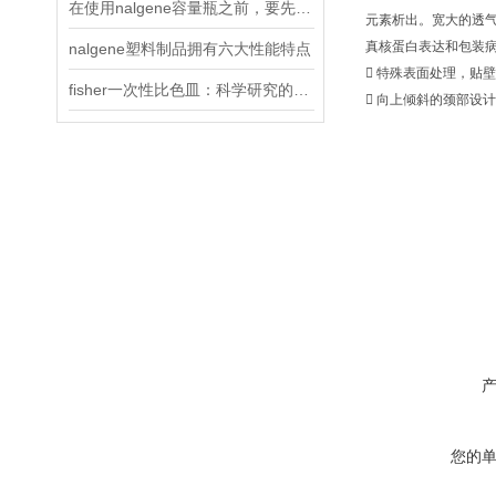
在使用nalgene容量瓶之前，要先进行以下两项检查
元素析出。宽大的透气
真核蛋白表达和包装
nalgene塑料制品拥有六大性能特点
 特殊表面处理，贴
fisher一次性比色皿：科学研究的得力助手
 向上倾斜的颈部设
您的