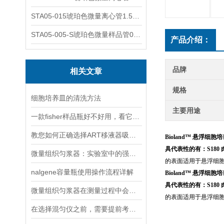
STA05-015琥珀色微量离心管1.5ml不透明棕色可立
STA05-005-S琥珀色微量样品管0.5ml；不透明棕色
产品介绍：
品牌
相关文章
规格
细胞培养皿的清洗方法
主要用途
一款fisher样品瓶好不好用，看它运用了什么工艺！
教您如何正确选择ART移液器吸头？
Bioland™ 悬浮细胞
具代表性的有：S180 
微量组织匀浆器：实验室中的强力助手
的表面适用于悬浮细
nalgene容量瓶使用操作流程详解
Bioland™ 悬浮细胞
具代表性的有：S180 
微量组织匀浆器在测量过程中会遇到哪些误差？
的表面适用于悬浮细
在选择混匀仪之前，需要提前考虑以下因素