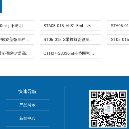
STA05-0202.0ml；不透明棕色；可立非灭菌；管盖分离
STA05-015-M-S1.5ml；不透明棕色；可立；-0.06Mpa 防漏
ST05-015N带螺旋盖微量样品管1.5ml不可立非灭菌
ST05-015-S带螺旋盖微量样品管/离心管
CTH07-S50带垫圈密封盖高速离心管
CTH07-S3030ml带垫圈密封盖高速离心管
快速导航
产品展示
23766自动调零滴定管，Dr. Schilling式 23766
m自封口式灭菌包装袋 呼吸袋 89mm&#215;133mm
新闻中心