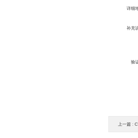
详细
补充
验
上一篇 :
C