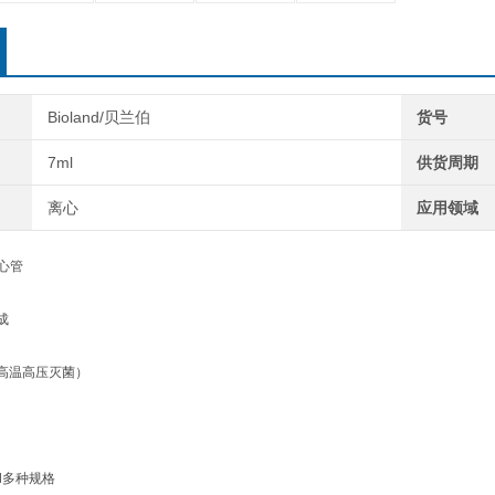
* 提供
Bioland/贝兰伯
货号
7ml
供货周期
CTL05
离心
应用领域
CTL05
CTL05
离心管
CTL05
成
可高温高压灭菌）
ml多种规格