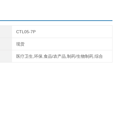
摁盖与螺旋盖两种选择
CTL05-7P
现货
-2P2ml圆底离心管；摁盖；10x42mm
医疗卫生,环保,食品/农产品,制药/生物制药,综合
-5P5ml圆底离心管；摁盖；13x54mm
-7P7ml圆底离心管；摁盖；14x81mm
-10P10ml圆底离