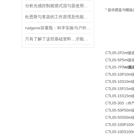
分析光感控制摇摆式混匀器使用及注意事项
* 提供摁盖与螺
杜恩斯匀浆器的工作原理及性能特点
nalgene容量瓶：科学实验与户外探险的可靠伙伴
只有了解了这些基础资料，才能更好的使用摇摆式混匀器
CTL05-2P
2ml圆
CTL05-5P
5ml圆
CTL05-7P
7ml
CTL05-10P
10m
CTL05-10S
10m
CTL05-15P
15m
CTL05-15S
15m
CTL05-30S（停
CTL05-50P
50m
CTL05-50S
50m
CTL05-100P
10
CTL05-100S
10