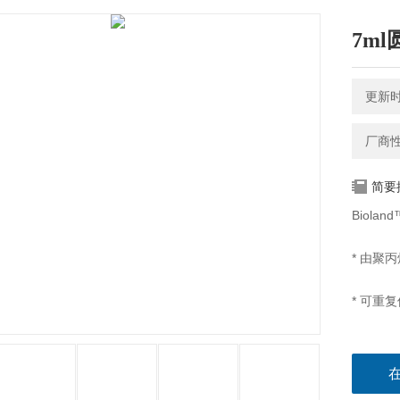
7m
更新时间
厂商
简要
Biola
* 由聚
* 可重
* 带刻
* 提供2