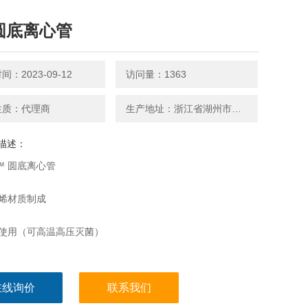
l圆底离心管
：2023-09-12
访问量：1363
性质：代理商
生产地址：浙江省湖州市贝兰伯厂区
描述：
nd™ 圆底离心管
丙烯材质制成
复使用（可高温高压灭菌）
度；书写区
在线询价
联系我们
ml至100ml多种规格