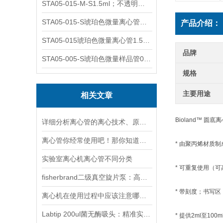
STA05-015-M-S1.5ml；不透明棕色；可立；-0.06Mpa 防漏
STA05-015-S琥珀色微量离心管；1.5ml不透明棕色可立
产品介绍：
STA05-015琥珀色微量离心管1.5ml不透明棕色可立
品牌
STA05-005-S琥珀色微量样品管0.5ml；不透明棕色
规格
主要用途
相关文章
Bioland™ 圆底
详细分析离心管的离心技术、原理以及使用特点
离心管你经常使用吧！那你知道它有哪些分类吗？
* 由聚丙烯材质制
实验室离心机离心管不同分类
* 可重复使用（
fisherbrand二级真空旋片泵：高效真空解决方案的选择
* 带刻度；书写区
离心机在使用过程中应该注意哪些事项？
Labtip 200ul菌无酶吸头：精准实验的隐形守护者
* 提供2ml至100