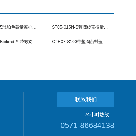
STA05-015琥珀色微量离心管1.5ml不透明棕色可立
ST05-015N-S带螺旋盖微量样品管1.5ml不可立无菌
ST05-015Bioland™ 带螺旋盖微量样品管/离心管
CTH07-S100带垫圈密封盖高速离心管
联系我们
24小时热线：
0571-86684138