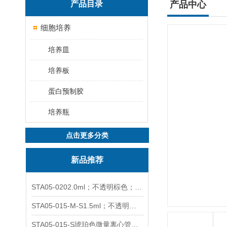
产品目录
产品中心
细胞培养
培养皿
培养板
蛋白预制胶
培养瓶
点击更多分类
新品推荐
STA05-0202.0ml；不透明棕色；可立非灭菌；管盖分离
STA05-015-M-S1.5ml；不透明棕色；可立；-0.06Mpa 防漏
STA05-015-S琥珀色微量离心管；1.5ml不透明棕色可立