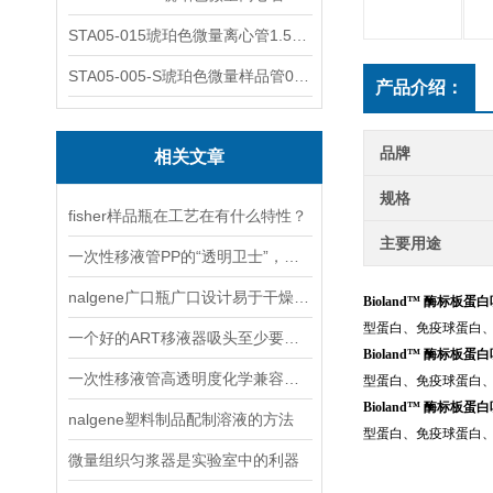
STA05-015琥珀色微量离心管1.5ml不透明棕色可立
STA05-005-S琥珀色微量样品管0.5ml；不透明棕色
产品介绍：
品牌
相关文章
规格
fisher样品瓶在工艺在有什么特性？
主要用途
一次性移液管PP的“透明卫士”，守护实验室的精准与安全
nalgene广口瓶广口设计易于干燥物品或液体的填充
Bioland™ 酶标
型蛋白、免疫球蛋白
一个好的ART移液器吸头至少要具备以下三点
Bioland™ 酶标
一次性移液管高透明度化学兼容性好
型蛋白、免疫球蛋白
Bioland™ 酶标
nalgene塑料制品配制溶液的方法
型蛋白、免疫球蛋白
微量组织匀浆器是实验室中的利器