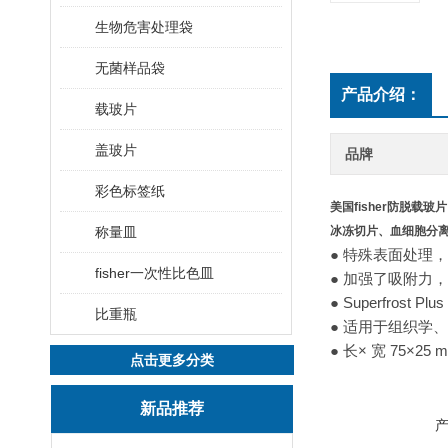
生物危害处理袋
无菌样品袋
产品介绍：
载玻片
盖玻片
品牌
彩色标签纸
美国fisher防脱载玻片
称量皿
冰冻切片、血细胞分
● 特殊表面处理
fisher一次性比色皿
● 加强了吸附力
● Superfros
比重瓶
● 适用于组织学
● 长× 宽 75×2
点击更多分类
新品推荐