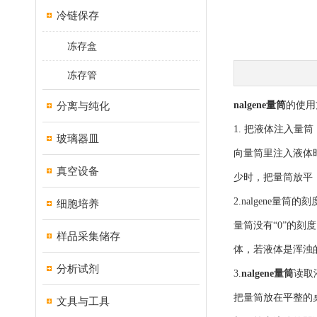
冷链保存
冻存盒
冻存管
分离与纯化
nalgene量筒
的使用
1. 把液体注入量筒
玻璃器皿
向量筒里注入液体
真空设备
少时，把量筒放平
2.nalgene量筒
细胞培养
量筒没有“0”的
样品采集储存
体，若液体是浑浊
分析试剂
3.
nalgene量筒
读取
把量筒放在平整的
文具与工具