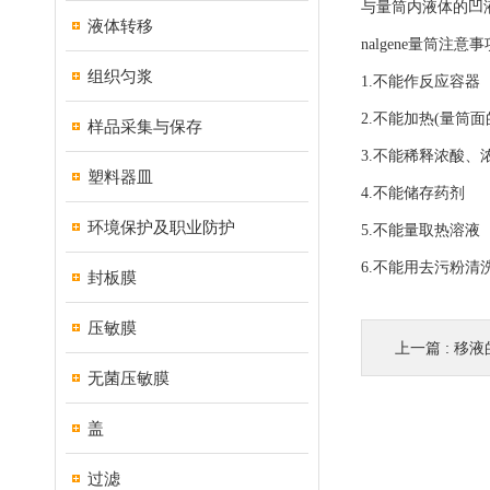
与量筒内液体的凹
液体转移
nalgene量筒注意事
组织匀浆
1.不能作反应容器
2.不能加热(量筒
样品采集与保存
3.不能稀释浓酸、
塑料器皿
4.不能储存药剂
环境保护及职业防护
5.不能量取热溶液
6.不能用去污粉
封板膜
压敏膜
上一篇 :
移液
无菌压敏膜
盖
过滤