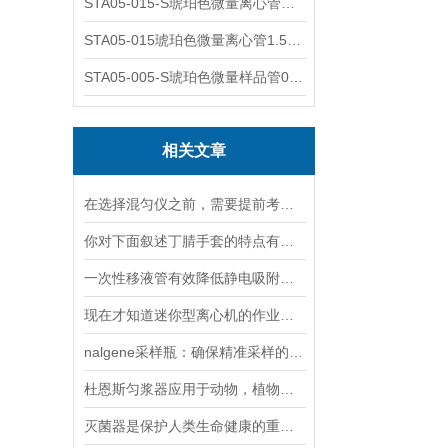
STA05-015-S琥珀色微量离心管；1.5ml不透明棕色可立
STA05-015琥珀色微量离心管1.5ml不透明棕色可立
STA05-005-S琥珀色微量样品管0.5ml；不透明棕色
相关文章
在选择混匀仪之前，需要提前考虑以下因素
你对下面叙述丁腈手套的特点有什么不同看法吗？
一次性移液管有效降低静电吸附作用无污染
现在才知道迷你型离心机的作业原理跟它是一样的
nalgene采样瓶：确保精准采样的关键要素与操作方法
杜恩斯匀浆器应用于动物，植物组织匀浆粉碎
灭菌器是保护人类生命健康的重要器材