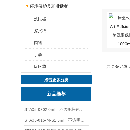
环境保护及职业防护
洗眼器
擦拭纸
围裙
手套
吸附垫
共 2 条记录
点击更多分类
新品推荐
STA05-0202.0ml；不透明棕色；可立非灭菌；管盖分离
STA05-015-M-S1.5ml；不透明棕色；可立；-0.06Mpa 防漏