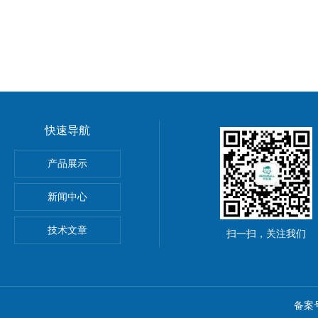
快速导航
产品展示
23766自动调零滴定管，Dr. Schilling式 23766
m自封口式灭菌包装袋 呼吸袋 89mm&#215;133mm
新闻中心
ic S1移液管电动移液器
技术文章
扫一扫，关注我们
备案号