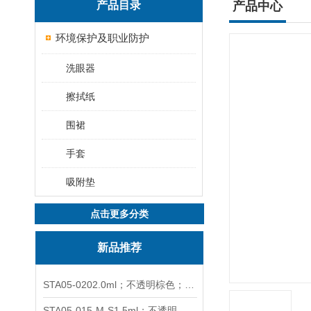
产品目录
产品中心
环境保护及职业防护
洗眼器
擦拭纸
围裙
手套
吸附垫
点击更多分类
新品推荐
STA05-0202.0ml；不透明棕色；可立非灭菌；管盖分离
STA05-015-M-S1.5ml；不透明棕色；可立；-0.06Mpa 防漏