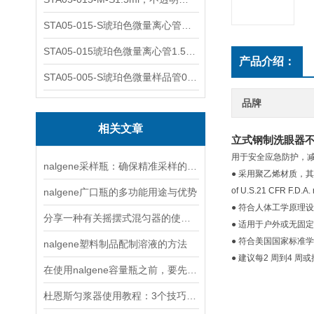
STA05-015-S琥珀色微量离心管；1.5ml不透明棕色可立
STA05-015琥珀色微量离心管1.5ml不透明棕色可立
产品介绍：
STA05-005-S琥珀色微量样品管0.5ml；不透明棕色
品牌
相关文章
立式钢制洗眼器不锈
用于安全应急防护，
nalgene采样瓶：确保精准采样的关键要素与操作方法
● 采用聚乙烯材质，其生产原
of U.S.21 CFR F.D
nalgene广口瓶的多功能用途与优势
● 符合人体工学原理
分享一种有关摇摆式混匀器的使用方法
● 适用于户外或无固
● 符合美国国家标准学会
nalgene塑料制品配制溶液的方法
● 建议每2 周到4
在使用nalgene容量瓶之前，要先进行以下两项检查
杜恩斯匀浆器使用教程：3个技巧轻松实现细胞与组织的温和破碎