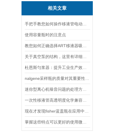
相关文章
手把手教您如何操作移液管电动移液器
使用容量瓶时的注意点
教您如何正确选择ART移液器吸头？
关于真空泵的结构，这里有详细说明
杜恩斯匀浆器：提升工业生产效率的关键利器
nalgene采样瓶的质量对其重要性说明
迷你型离心机噪音问题的处理方法说明
一次性移液管高透明度化学兼容性好
现在才发现fisher蓝盖瓶在应用中还有这些优势
掌握这些特点可以更好的使用微量组织匀浆器