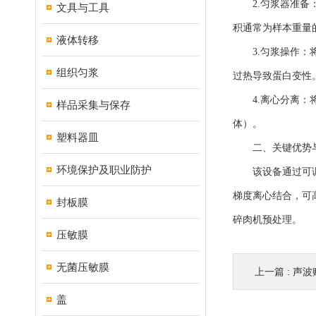
2.匀浆器准备：选
文具与工具
积通常为样本重量的
液体转移
3.匀浆操作：将
组织匀浆
过热导致蛋白变性
4.离心分离：将匀
样品采集与保存
体）。
塑料器皿
二、关键优势与
环境保护及职业防护
该设备通过可调节
梯度离心结合，可
封板膜
碎肉机预处理。
压敏膜
无菌压敏膜
上一篇 :
声波赋
盖