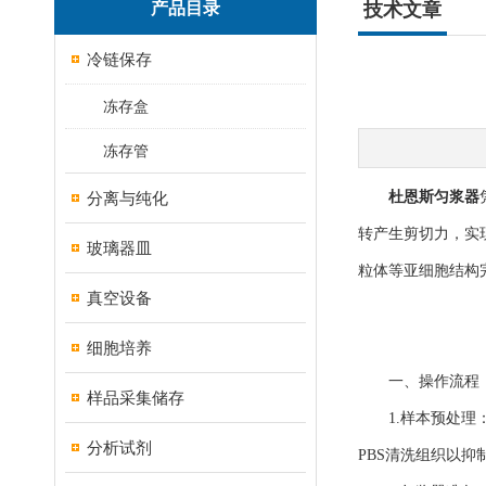
产品目录
技术文章
冷链保存
冻存盒
冻存管
分离与纯化
杜恩斯匀浆器
转产生剪切力，实
玻璃器皿
粒体等亚细胞结构
真空设备
细胞培养
一、操作流程：
样品采集储存
1.样本预处理：
分析试剂
PBS清洗组织以抑制