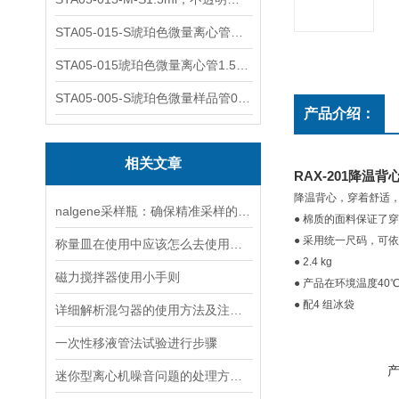
STA05-015-S琥珀色微量离心管；1.5ml不透明棕色可立
STA05-015琥珀色微量离心管1.5ml不透明棕色可立
STA05-005-S琥珀色微量样品管0.5ml；不透明棕色
产品介绍：
相关文章
RAX-201
降温背心
降温背心，穿着舒适
nalgene采样瓶：确保精准采样的关键要素与操作方法
● 棉质的面料保证了
● 采用统一尺码，可
称量皿在使用中应该怎么去使用和操作
● 2.4 kg
磁力搅拌器使用小手则
● 产品在环境温度4
● 配4 组冰袋
详细解析混匀器的使用方法及注意事项
一次性移液管法试验进行步骤
迷你型离心机噪音问题的处理方法说明