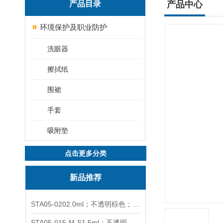
产品目录
产品中心
环境保护及职业防护
洗眼器
擦拭纸
围裙
手套
吸附垫
点击更多分类
新品推荐
STA05-0202.0ml；不透明棕色；可立非灭菌；管盖分离
STA05-015-M-S1.5ml；不透明棕色；可立；-0.06Mpa 防漏