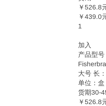
￥526.8
￥439.0
1
加入
产品型号：F
Fisher
大号 长：9
单位：盒（
货期30-45
￥526.8