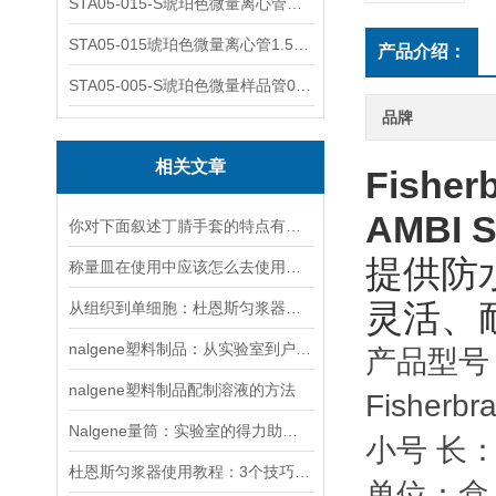
STA05-015-S琥珀色微量离心管；1.5ml不透明棕色可立
STA05-015琥珀色微量离心管1.5ml不透明棕色可立
产品介绍：
STA05-005-S琥珀色微量样品管0.5ml；不透明棕色
品牌
相关文章
Fishe
AMBI S
你对下面叙述丁腈手套的特点有什么不同看法吗？
提供防
称量皿在使用中应该怎么去使用和操作
灵活、
从组织到单细胞：杜恩斯匀浆器的精细化应用指南
nalgene塑料制品：从实验室到户外的品质之选
产品型号：F
nalgene塑料制品配制溶液的方法
Fisher
Nalgene量筒：实验室的得力助手与可持续之选
小号 长：9
杜恩斯匀浆器使用教程：3个技巧轻松实现细胞与组织的温和破碎
单位：盒（