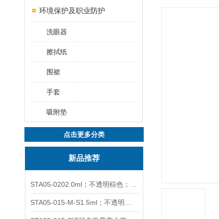
环境保护及职业防护
洗眼器
擦拭纸
围裙
手套
吸附垫
点击更多分类
新品推荐
STA05-0202.0ml；不透明棕色；可立非灭菌；管盖分离
STA05-015-M-S1.5ml；不透明棕色；可立；-0.06Mpa 防漏