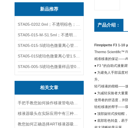
新品推荐
STA05-0202.0ml；不透明棕色；可立非灭菌；管盖分离
产品介绍：
STA05-015-M-S1.5ml；不透明棕色；可立；-0.06Mpa 防漏
STA05-015-S琥珀色微量离心管；1.5ml不透明棕色可立
Finnpipette F3 1-1
Thermo Scientific™ 
STA05-015琥珀色微量离心管1.5ml不透明棕色可立
精准移液的保证——A
● F3 *的自助式
STA05-005-S琥珀色微量样品管0.5ml；不透明棕色
● 为避免人手部温
升。
轻巧移液的楷模——
相关文章
● 为减轻实验者大量
使用者的舒适度，并防止
手把手教您如何操作移液管电动移液器
轻松移液的帮手——
移液器吸头在实际应用中有三种类型
● 顶部旋转式按钮帽
● 底部彩色转盘，易
教您如何正确选择ART移液器吸头？
超大清晰的显示屏