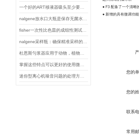
一个好的ART移液器吸头至少要具备以下三点
● F3 配备了一个
● 新增的具有微调功
nalgene放水口大瓶是保存无菌水的理想选择
fisher一次性比色皿的成组性测试是如何进行操作的？
nalgene采样瓶：确保精准采样的关键要素与操作方法
杜恩斯匀浆器应用于动物，植物组织匀浆粉碎
掌握这些特点可以更好的使用微量组织匀浆器
您的
迷你型离心机噪音问题的处理方法说明
您的
联系
常用