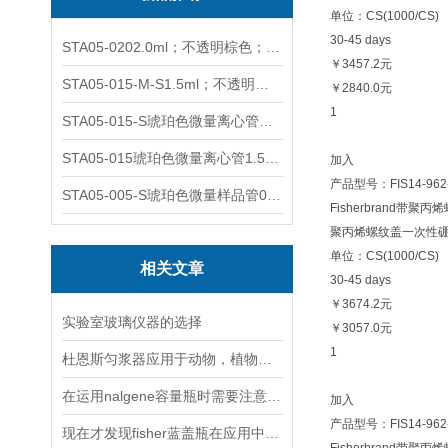
单位：CS(1000/CS)
30-45 days
STA05-0202.0ml；不透明棕色；可立非灭菌；管盖分离
￥3457.2元
STA05-015-M-S1.5ml；不透明棕色；可立；-0.06Mpa 防漏
￥2840.0元
1
STA05-015-S琥珀色微量离心管；1.5ml不透明棕色可立
STA05-015琥珀色微量离心管1.5ml不透明棕色可立
加入
产品型号：FIS14-962
STA05-005-S琥珀色微量样品管0.5ml；不透明棕色
Fisherbrand带聚
聚丙烯螺纹盖一次性硼硅玻璃
单位：CS(1000/CS)
相关文章
30-45 days
￥3674.2元
实验室玻璃仪器的选择
￥3057.0元
1
杜恩斯匀浆器应用于动物，植物组织匀浆粉碎
在运用nalgene容量瓶时需要注意以下六点
加入
产品型号：FIS14-962
现在才发现fisher蓝盖瓶在应用中还有这些优势