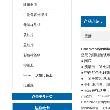
玻璃器皿
生物危害处理袋
产品介绍：
无菌样品袋
载玻片
品牌
盖玻片
Fisherbrand
聚丙烯螺纹
坚硬的硼硅酸玻
彩色标签纸
● 圆底
称量皿
● 预清洁，避免
● 带自然色无衬
fisher一次性比色皿
● 可避免软质玻璃
● 是组织培养、
比重瓶
● 包装在托盘中，每
点击更多分类
产品型号：FIS14-962
Fisherbrand带聚
新品推荐
聚丙烯螺纹盖一次性硼硅玻璃