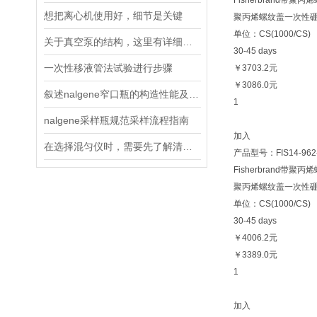
Fisherbrand带聚
想把离心机使用好，细节是关键
聚丙烯螺纹盖一次性硼硅玻璃
单位：CS(1000/CS)
关于真空泵的结构，这里有详细说明
30-45 days
一次性移液管法试验进行步骤
￥3703.2元
￥3086.0元
叙述nalgene窄口瓶的构造性能及产品特点
1
nalgene采样瓶规范采样流程指南
加入
在选择混匀仪时，需要先了解清楚实验的需求
产品型号：FIS14-962
Fisherbrand带聚
聚丙烯螺纹盖一次性硼硅玻璃
单位：CS(1000/CS)
30-45 days
￥4006.2元
￥3389.0元
1
加入