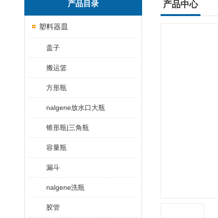
产品目录
产品中心
塑料器皿
盖子
搬运篮
方形瓶
nalgene放水口大瓶
锥形瓶|三角瓶
容量瓶
漏斗
nalgene洗瓶
胶管