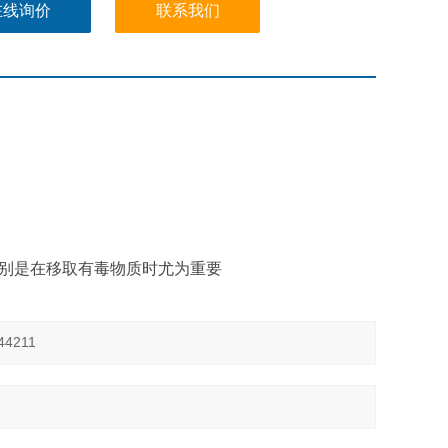
式软管确保不会在吸液同时有气体进入，防渗漏盖，
在线询价
联系我们
特别是在移取有毒物质时尤为重要