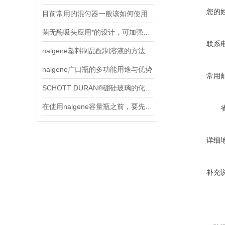
您的
目前常用的混匀器一般该如何使用
菌无酶吸头应用*的设计，可加强工作效率
联系
nalgene塑料制品配制溶液的方法
nalgene广口瓶的多功能用途与优势
常用
SCHOTT DURAN®硼硅玻璃的化学特性
在使用nalgene容量瓶之前，要先进行以下两项检查
详细
补充