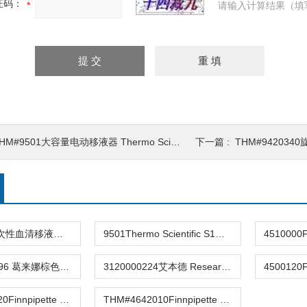
证码：
请输入计算结果（填
M#9501大容量电动移液器 Thermo Scientific S1移液管电动移液器 白色 1-100ml
下一篇 :
THM#9420340旋转支架 6支 
PT06-100一次性血清移液管，100ml，无菌独立包装
9501Thermo Scientific S1移液管电动移液器
685296685296 葛来娜棕色导电吸头适用于艾本德移液器
3120000224艾本德 Research plus 单道可调量程移液器 , 不含吸头, 0.5-10µl
THM#4642020Finnpipette F2 0.5-5 μl micro单道可变量程移液器
THM#4642010Finnpipette F2 0.2-2 μl micro单道可变量程移液器