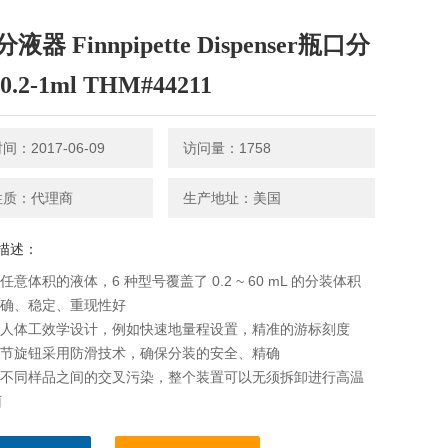
液器 Finnpipette Dispenser瓶口分
.2-1ml THM#44211
：2017-06-09
访问量：1758
性质：代理商
生产地址：美国
描述：
任意体积的液体，6 种型号覆盖了 0.2 ~ 60 mL 的分装体积
精确、稳定、重现性好
的人体工效学设计，例如快速地量程设置，精准的游标刻度
调节旋钮采用防滑技术，确保分装的安全、精确
止不同样品之间的交叉污染，整个装置可以无须拆卸进行高温
菌
要*清洗，可以使用工具，将阀门取下