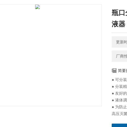
瓶口分
液器 0
更新时间
厂商
简要
● 可分装
● 分装
● 友好
● 液体
● 为防
高压灭
● 如需