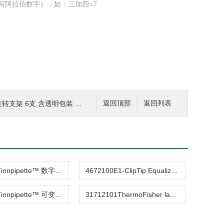
写阿拉伯数字），如：三加四=7
含透明包装 Pipette Rotating Stand
返回顶部
返回列表
4510000Finnpipette™ 数字多通道移液器 digitals 4510000
4672100E1-ClipTip Equalizer 8-ch 50-1250 µl 八道可调间距电动
4500120Finnpipette™ 可变量程数字单通道移液器
31712101ThermoFisher labserv单道可调移液器/彩枪