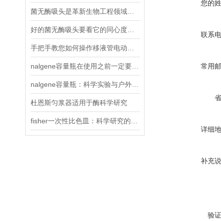
您的
菌无酶吸头是革新生物工程领域的利器
好的菌无酶吸头要看它的同心度、锥度以及吸附性
联系
手把手教您如何操作移液管电动移液器
nalgene容量瓶在使用之前一定要做好以下两项检查
常用
nalgene容量瓶：科学实验与户外探险的可靠伙伴
杜恩斯匀浆器适用于酶科学研究
fisher一次性比色皿：科学研究的得力助手
详细
补充
验