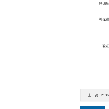
详细
补充
验
上一篇 :
2106-00