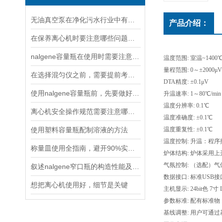
无油真空泵在净化污水行业中有着十分重要地位
产品介绍：
在保养离心机时要注意哪些问题呢？
nalgene容量瓶在使用时需要注意以下六点
温度范围: 室温~1400
量程范围: 0～±2000μ
在选择混匀仪之前，需要提前考虑以下因素
DTA精度: ±0.1μV
使用nalgene容量瓶前，先要做好以下这些检查
升温速率: 1～80℃/mi
温度分辨率: 0.1℃
离心机安全操作规范需要注意哪几点呢？
温度准确度: ±0.1℃
使用塑料容量瓶配制溶液的方法
温度重复性: ±0.1℃
温度控制: 升温：程
称量皿使用全指南，避开90%实验误差的6个关键步骤
炉体结构: 炉体采用
气氛控制: （选配）
叙述nalgene窄口瓶的构造性能及产品特点
数据接口: 标准USB
想把离心机使用好，细节是关键
主机显示: 24bit色 7
参数标准: 配有标准
基线调整: 用户可通