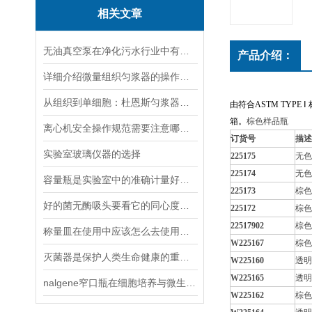
相关文章
无油真空泵在净化污水行业中有着十分重要地位
产品介绍：
详细介绍微量组织匀浆器的操作流程
从组织到单细胞：杜恩斯匀浆器的精细化应用指南
由符合
ASTM TYPE
Ⅰ
箱。
棕色样品瓶
离心机安全操作规范需要注意哪几点呢？
订货号
描述
实验室玻璃仪器的选择
225175
无色
225174
无色
容量瓶是实验室中的准确计量好工具
225173
棕色
好的菌无酶吸头要看它的同心度、锥度以及吸附性
225172
棕色
22517902
棕色
称量皿在使用中应该怎么去使用和操作
W225167
棕色
灭菌器是保护人类生命健康的重要器材
W225160
透明
W225165
透明
nalgene窄口瓶在细胞培养与微生物实验中的无菌操作指南
W225162
棕色