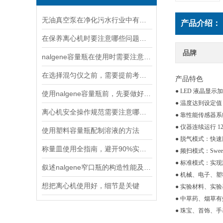
无油真空泵在净化污水行业中有着十分重要地位
产品介绍：
在保养离心机时要注意哪些问题呢？
品牌
nalgene容量瓶在使用时需要注意以下六点
在选择混匀仪之前，需要提前考虑以下因素
产品特色
● LED 液晶显
使用nalgene容量瓶前，先要做好以下这些检查
● 温度达到设定
离心机安全操作规范需要注意哪几点呢？
● 靠性能传感器
● 仪器连续运行 
使用塑料容量瓶配制溶液的方法
● 脱气模式：快
称量皿使用全指南，避开90%实验误差的6个关键步骤
● 频扫模式：Sw
● 标准模式：实
叙述nalgene窄口瓶的构造性能及产品特点
● 机械、电子、
想把离心机使用好，细节是关键
● 实验材料、实
● 中草药、烟草
● 珠宝、首饰、