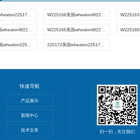
225179美国wheaton225179棕色色谱进样瓶
W225166美国wheatonW225166色谱样品瓶
W225162美国wheatonW225162色谱样品瓶
W225165美国wheatonW225165色谱样品瓶
22517902美国wheaton22517902色谱样品瓶
225172美国wheaton225172色谱样品瓶
快速导航
产品展示
23766自动调零滴定管，Dr. Schilling式 23766
m自封口式灭菌包装袋 呼吸袋 89mm&#215;133mm
新闻中心
ic S1移液管电动移液器
技术文章
扫一扫，关注我们