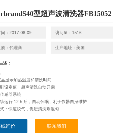
herbrandS40型超声波清洗器FB15052
：2017-08-09
访问量：1516
性质：代理商
生产地址：美国
描述：
色
D 液晶显示加热温度和清洗时间
达到设定值，超声清洗自动开启
能传感器系统
连续运行 12 h 后，自动休眠，利于仪器自身维护
模式：快速脱气，促进清洗剂混匀
模式：Sweep 技术令超声波声场均匀分布，实现专业清洗
模式：实现溶解，混合，分离、萃取等实验室应用 具体应用
在线询价
联系我们
、电子、塑料、仪器仪表、环保