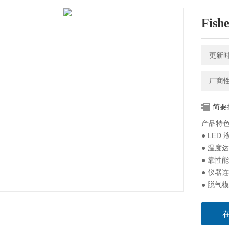
Fis
更新时间
厂商
简要
产品特
● LE
● 温度
● 靠性
● 仪器
● 脱气
● 频扫
● 标准
● 机械