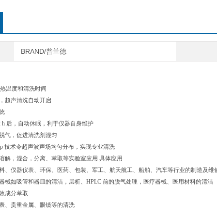
BRAND/普兰德
示加热温度和清洗时间
值，超声清洗自动开启
系统
12 h 后，自动休眠，利于仪器自身维护
速脱气，促进清洗剂混匀
eep 技术令超声波声场均匀分布，实现专业清洗
现溶解，混合，分离、萃取等实验室应用 具体应用
塑料、仪器仪表、环保、医药、包装、军工、航天航工、船舶、汽车等行业的制造及维
验器械如吸管和器皿的清洁，层析、HPLC 前的脱气处理，医疗器械、医用材料的清洁
有效成分萃取
手表、贵重金属、眼镜等的清洗