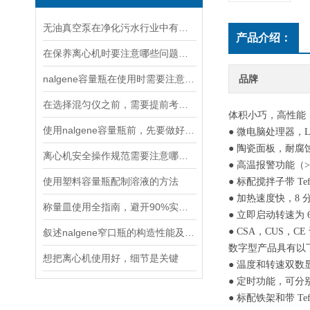
无油真空泵在净化污水行业中有着十分重要地位
产品介绍：
在保养离心机时要注意哪些问题呢？
nalgene容量瓶在使用时需要注意以下六点
品牌
在选择混匀仪之前，需要提前考虑以下因素
体积小巧，高性能
使用nalgene容量瓶前，先要做好以下这些检查
● 微电脑处理器，L
● 陶瓷面板，耐
离心机安全操作规范需要注意哪几点呢？
● 高温报警功能（
使用塑料容量瓶配制溶液的方法
● 标配搅拌子带 T
● 加热速度快，8
称量皿使用全指南，避开90%实验误差的6个关键步骤
● 立即启动转速为
● CSA，CUS，C
叙述nalgene窄口瓶的构造性能及产品特点
数字型产品具有以
想把离心机使用好，细节是关键
● 温度和转速双数
● 定时功能，可
● 标配铁架和带 