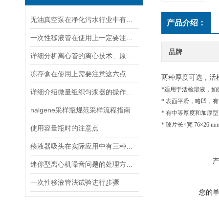
无油真空泵在净化污水行业中有着十分重要地位
产品介绍：
一次性移液管在使用上一定要注意以下七点
品牌
详细分析离心管的离心技术、原理以及使用特点
冻存盒在使用上需要注意这六点
两种厚度可选，活
*适用于活检溶液，如
详细介绍微量组织匀浆器的操作流程
* 表面平滑，略凹，
nalgene采样瓶规范采样流程指南
* 有中等厚度和加厚
* 玻片长×宽 76×26 m
使用容量瓶时的注意点
移液器吸头在实际应用中有三种类型
迷你型离心机噪音问题的处理方法说明
一次性移液管法试验进行步骤
您的