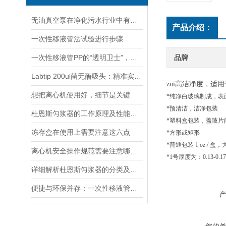
无油真空泵在净化污水行业中有着十分重要地位
产品介绍：
一次性移液管法试验进行步骤
一次性移液管PP的“透明卫士”，守护实验室的精准与安全
品牌
Labtip 200ul菌无酶吸头：精准实验的隐形守护者
zui高洁净度，适
想把离心机使用好，细节是关键
*纯净白玻璃制成，表
*预清洁，洁净包装
杜恩斯匀浆器的工作原理及性能特点
*塑料盒包装，盖玻片
冻存盒在使用上需要注意这六点
*方形或矩形
*普通包装 1 oz./ 盒，大
离心机安全操作规范需要注意哪几点呢？
*1号厚度为：0.13-0.1
详细解析杜恩斯匀浆器的分类及用途
便捷与环保并存：一次性移液管的优势与应用