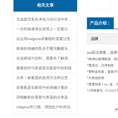
相关文章
无油真空泵在净化污水行业中有着十分重要地位
产品介绍：
一次性移液管在使用上一定要注意以下七点
在运用nalgene容量瓶时需要注意以下六点
品牌
移液的准确性取决于菌无酶吸头质量
zui高洁净度，适
在选择混匀仪时，需要先了解清楚实验的需求
*纯净白玻璃制成，表
*预清洁，洁净包装
微量组织匀浆器是实验室中的利器
*塑料盒包装，盖玻片
分享！称量皿的使用方法和注意事项
*方形或矩形
*普通包装 1 oz./ 盒，大
容量瓶是实验室中的准确计量好工具
*1号厚度为：0.13-0.1
详细解析杜恩斯匀浆器的分类及用途
nalgene窄口瓶：理想的户外伴侣