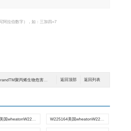
写阿拉伯数字），如：三加四=7
andTM聚丙烯生物危害高压灭菌袋01-826-6
返回顶部
返回列表
W225163美国wheatonW225163色谱样品瓶
W225164美国wheatonW225164色谱样品瓶