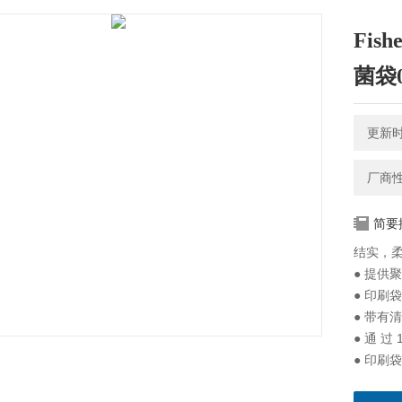
Fis
菌袋0
更新时间
厂商
简要
结实，
● 提供
● 印刷
● 带有
● 通 过 
● 印刷袋
● 聚丙烯