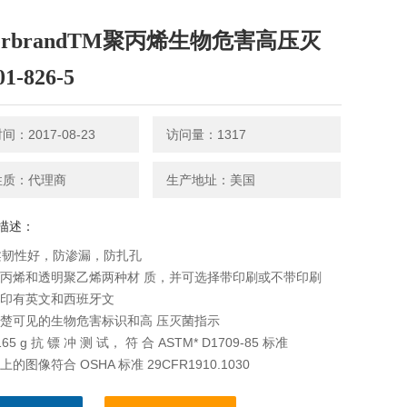
herbrandTM聚丙烯生物危害高压灭
1-826-5
：2017-08-23
访问量：1317
性质：代理商
生产地址：美国
描述：
柔韧性好，防渗漏，防扎孔
聚丙烯和透明聚乙烯两种材 质，并可选择带印刷或不带印刷
袋印有英文和西班牙文
清楚可见的生物危害标识和高 压灭菌指示
165 g 抗 镖 冲 测 试， 符 合 ASTM* D1709-85 标准
上的图像符合 OSHA 标准 29CFR1910.1030
袋可承受Z高温度为 140℃ (285℉)，