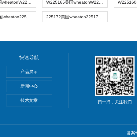
W225162美国wheatonW225162色谱样品瓶
W225165美国wheatonW225165色谱样品瓶
22517902美国wheaton22517902色谱样品瓶
225172美国wheaton225172色谱样品瓶
快速导航
产品展示
23766自动调零滴定管，Dr. Schilling式 23766
m自封口式灭菌包装袋 呼吸袋 89mm&#215;133mm
新闻中心
ic S1移液管电动移液器
技术文章
扫一扫，关注我们
备案号