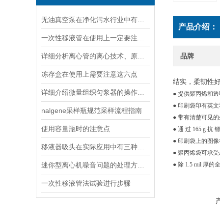
无油真空泵在净化污水行业中有着十分重要地位
产品介绍：
一次性移液管在使用上一定要注意以下七点
详细分析离心管的离心技术、原理以及使用特点
品牌
冻存盒在使用上需要注意这六点
结实，柔韧性
详细介绍微量组织匀浆器的操作流程
● 提供聚丙烯和
● 印刷袋印有英
nalgene采样瓶规范采样流程指南
● 带有清楚可见
使用容量瓶时的注意点
● 通 过 165 g 抗
● 印刷袋上的图像符合
移液器吸头在实际应用中有三种类型
● 聚丙烯袋可承受zui
迷你型离心机噪音问题的处理方法说明
● 除 1.5 m
一次性移液管法试验进行步骤