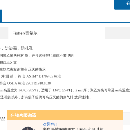
Fisher/费希尔
好，防渗漏，防扎孔
透明聚乙烯两种材 质，并可选择带印刷或不带印刷
文和西班牙文
的生物危害标识和高 压灭菌指示
 镖 冲 测 试， 符 合 ASTM* D1709-85 标准
 OSHA 标准 29CFR1910.1030
高温度为 140℃ (285℉)，适用于 134℃ (274℉)，2 mil 厚；聚乙烯袋可承受zui高温度为12
il 厚的全透明袋以外，所有袋子提供可高压灭菌的蒸气排 放弹性封口
产品：
欢迎您！
来自局域网的朋友！有什么可以帮