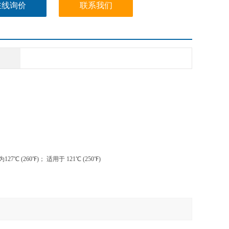
在线询价
联系我们
7℃ (260℉)； 适用于 121℃ (250℉)