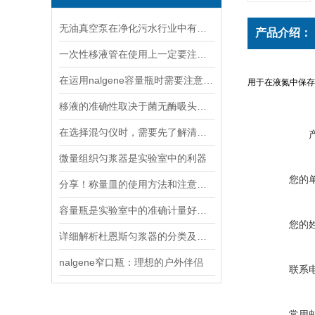
无油真空泵在净化污水行业中有着十分重要地位
产品介绍：
一次性移液管在使用上一定要注意以下七点
在运用nalgene容量瓶时需要注意以下六点
用于在液氮中保存
移液的准确性取决于菌无酶吸头质量
在选择混匀仪时，需要先了解清楚实验的需求
微量组织匀浆器是实验室中的利器
您的
分享！称量皿的使用方法和注意事项
容量瓶是实验室中的准确计量好工具
您的
详细解析杜恩斯匀浆器的分类及用途
nalgene窄口瓶：理想的户外伴侣
联系
常用