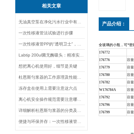
相关文章
无油真空泵在净化污水行业中有着十分重要地位
产品介绍：
一次性移液管法试验进行步骤
一次性移液管PP的“透明卫士”，守护实验室的精准与安全
全玻璃的小瓶，可*密
176772
容量
Labtip 200ul菌无酶吸头：精准实验的隐形守护者
176776
容量
想把离心机使用好，细节是关键
176779
容量
176780
容量
杜恩斯匀浆器的工作原理及性能特点
176782
容量
冻存盒在使用上需要注意这六点
W176784A
容量
176792
容量
离心机安全操作规范需要注意哪几点呢？
176796
容量
详细解析杜恩斯匀浆器的分类及用途
176799
容量
便捷与环保并存：一次性移液管的优势与应用