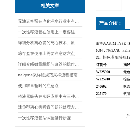
相关文章
无油真空泵在净化污水行业中有着十分重要地位
产品介绍：
一次性移液管在使用上一定要注意以下七点
详细分析离心管的离心技术、原理以及使用特点
由符合
ASTM TYPE
Ⅰ
1084
，
7673A/B
、
PE I
冻存盒在使用上需要注意这六点
棕色
;
带标签瓶
1
盖。
详细介绍微量组织匀浆器的操作流程
订货号
描
W225900
无
nalgene采样瓶规范采样流程指南
W225910
棕
使用容量瓶时的注意点
240602
瓶
225170
瓶
/
移液器吸头在实际应用中有三种类型
迷你型离心机噪音问题的处理方法说明
一次性移液管法试验进行步骤