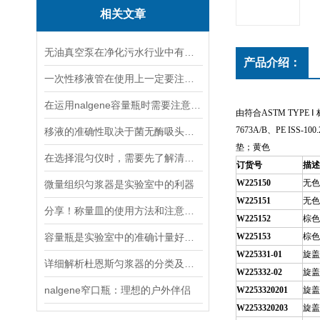
相关文章
无油真空泵在净化污水行业中有着十分重要地位
产品介绍：
一次性移液管在使用上一定要注意以下七点
在运用nalgene容量瓶时需要注意以下六点
由符合
ASTM TYPE
Ⅰ
7673A/B
、
PE ISS-100.
移液的准确性取决于菌无酶吸头质量
垫；黄色
在选择混匀仪时，需要先了解清楚实验的需求
订货号
描述
W225150
无色
微量组织匀浆器是实验室中的利器
W225151
无色
分享！称量皿的使用方法和注意事项
W225152
棕色
容量瓶是实验室中的准确计量好工具
W225153
棕色
W225331-01
旋盖
详细解析杜恩斯匀浆器的分类及用途
W225332-02
旋盖
nalgene窄口瓶：理想的户外伴侣
W2253320201
旋盖
W2253320203
旋盖