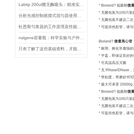
Labtip 200ul菌无酶吸头：精准实验的隐形守护者
* Bioland? 低吸附
微
* 无菌包装为100
分析光感控制摇摆式混匀器使用及注意事项
* 无菌包装不建议二
杜恩斯匀浆器的工作原理及性能特点
* 可提供色彩管，请
nalgene容量瓶：科学实验与户外探险的可靠伙伴
Bioland?
微量离心管
只有了解了这些基础资料，才能更好的使用摇摆式混匀器
* 耐用、耐化学腐蚀
* 平盖，即保证良好
* 可高温高压灭菌
* 无 RNase/DNa
* 带刻度，带磨砂书写
* 最大可承受 20000
* Bioland? 低吸附
微
* 无菌包装为100
* 无菌包装不建议二
* 可提供色彩管，请