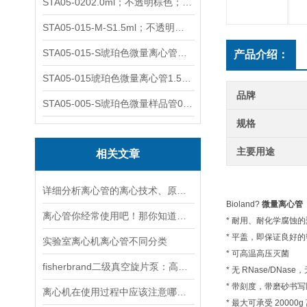
STA05-0202.0ml；不透明棕色；可立非灭菌；管盖分离
STA05-015-M-S1.5ml；不透明棕色；可立；-0.06Mpa 防漏
STA05-015-S琥珀色微量离心管；1.5ml不透明棕色可立
产品介绍：
STA05-015琥珀色微量离心管1.5ml不透明棕色可立
品牌
STA05-005-S琥珀色微量样品管0.5ml；不透明棕色
规格
主要用途
相关文章
详细分析离心管的离心技术、原理以及使用特点
Bioland?
微量离心管
离心管你经常使用吧！那你知道它有哪些分类吗？
* 耐用、耐化学腐蚀
* 平盖，即保证良好
实验室离心机离心管不同分类
* 可高温高压灭菌
fisherbrand二级真空旋片泵：高效真空解决方案的选择
* 无 RNase/DNa
* 带刻度，带磨砂书写
离心机在使用过程中应该注意哪些事项？
* 最大可承受 20000