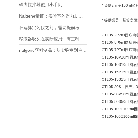
磁力搅拌器使用小手则
* 提供2ml至100ml
Nalgene量筒：实验室的得力助手与可持续之选
* 提供摁盖与螺旋盖
在选择混匀仪之前，需要提前考虑以下因素
CTL05-2P
2ml圆底离
移液器吸头在实际应用中有三种类型
CTL05-5P
5ml圆底离
nalgene塑料制品：从实验室到户外的品质之选
CTL05-7P
7ml圆底离
CTL05-10P
10ml圆底
CTL05-10S
10ml圆
CTL05-15P
15ml圆
CTL05-15S
15ml圆
CTL05-30S（停产）
CTL05-50P
50ml圆
CTL05-50S
50ml圆底
CTL05-100P
100ml
CTL05-100S
100ml