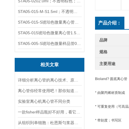
STA05-0202.0ml；不透明棕色；可立非灭菌；管盖分离
STA05-015-M-S1.5ml；不透明棕色；可立；-0.06Mpa 防漏
STA05-015-S琥珀色微量离心管；1.5ml不透明棕色可立
产品介绍：
STA05-015琥珀色微量离心管1.5ml不透明棕色可立
品牌
STA05-005-S琥珀色微量样品管0.5ml；不透明棕色
规格
主要用途
相关文章
Bioland? 圆底离心管
详细分析离心管的离心技术、原理以及使用特点
离心管你经常使用吧！那你知道它有哪些分类吗？
* 由聚丙烯材质制成
实验室离心机离心管不同分类
* 可重复使用（可高
一款fisher样品瓶好不好用，看它运用了什么工艺！
* 带刻度；书写区
从组织到单细胞：杜恩斯匀浆器的精细化应用指南