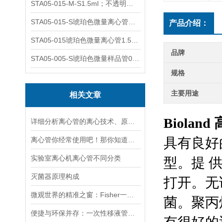
STA05-015-M-S1.5ml；不透明棕色；可立；-0.06Mpa 防漏
STA05-015-S琥珀色微量离心管；1.5ml不透明棕色可立
产品介绍：
STA05-015琥珀色微量离心管1.5ml不透明棕色可立
品牌
STA05-005-S琥珀色微量样品管0.5ml；不透明棕色
规格
主要用途
相关文章
Biolan
详细分析离心管的离心技术、原理以及使用特点
具有良好
离心管你经常使用吧！那你知道它有哪些分类吗？
实验室离心机离心管不同分类
型。提
灭菌器原理构成
打开。无
微观世界的精准之窗：Fisher一次性比色皿的科学使命
菌。聚丙
便捷与环保并存：一次性移液管的优势与应用