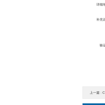
详细
补充
验
上一篇 :
C