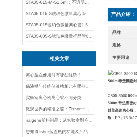
STA05-015-M-S1.5ml；不透明棕色；可立；-0.06Mpa 防漏
STA05-015-S琥珀色微量离心管；1.5ml不透明棕色可立
产品介绍：
STA05-015琥珀色微量离心管1.5ml不透明棕色可立
品牌
STA05-005-S琥珀色微量样品管0.5ml；不透明棕色
规格
主要用途
相关文章
CB05-S500
5
离心瓶在使用时有哪些优势？
500ml带垫圈密
储液槽与传统储液槽相比有哪些优势？
CB05-S500
50
实验室离心机离心管不同分类
500ml带垫圈密
微观世界的精准之窗：Fisher一次性比色皿的科学使命
封盖高速离心瓶
；
瓶
；PP；73.5x1
nalgene塑料制品：从实验室到户外的品质之选
想知道fisher蓝盖瓶的功能及产品特点