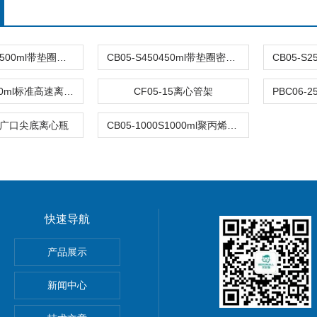
CB05-S500S500ml带垫圈密封盖高速离心瓶
CB05-S450450ml带垫圈密封盖高速离心瓶；PP
CB07-250250ml标准高速离心瓶
CF05-15离心管架
175广口尖底离心瓶
CB05-1000S1000ml聚丙烯高速离心瓶；98x179mm
快速导航
产品展示
23766自动调零滴定管，Dr. Schilling式 23766
m自封口式灭菌包装袋 呼吸袋 89mm&#215;133mm
新闻中心