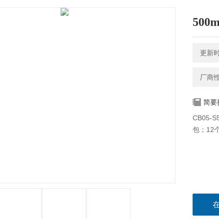
50
更新时间
厂商
简要
CB05-
包；12