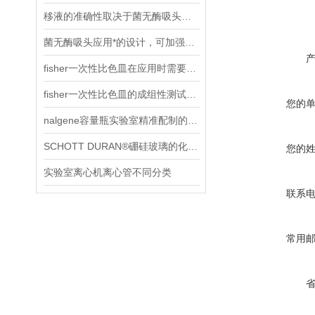
移液的准确性取决于菌无酶吸头质量
菌无酶吸头应用*的设计，可加强工作效率
fisher一次性比色皿在应用时需要注意以下几点
fisher一次性比色皿的成组性测试是如何进行操作的？
您的
nalgene容量瓶实验室精准配制的“黄金搭档”
SCHOTT DURAN®硼硅玻璃的化学特性
您的
实验室离心机离心管不同分类
联系
常用