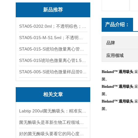
新品推荐
产品介绍：
STA05-0202.0ml；不透明棕色；可立非灭菌；管盖分离
STA05-015-M-S1.5ml；不透明棕色；可立；-0.06Mpa 防漏
品牌
STA05-015-S琥珀色微量离心管；1.5ml不透明棕色可立
应用领域
STA05-015琥珀色微量离心管1.5ml不透明棕色可立
STA05-005-S琥珀色微量样品管0.5ml；不透明棕色
Bioland™ 通用吸头
采
菌。
订货号
描述
包
Bioland™ 通用吸头
采
相关文章
菌。
订货号
描述
包
Bioland™ 通用吸头
采
菌。
订货号
描述
包
Labtip 200ul菌无酶吸头：精准实验的隐形守护者
菌无酶吸头是革新生物工程领域的利器
好的菌无酶吸头要看它的同心度、锥度以及吸附性