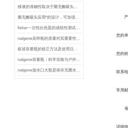
移液的准确性取决于菌无酶吸头质量
菌无酶吸头应用*的设计，可加强工作效率
fisher一次性比色皿的成组性测试是如何进行操作的？
您的
nalgene采样瓶的质量对其重要性说明
叙述容量瓶的校正方法及使用注意事项
您的
nalgene容量瓶：科学实验与户外探险的可靠伙伴
nalgene放水口大瓶是保存无菌水的理想选择
联系
常用
详细