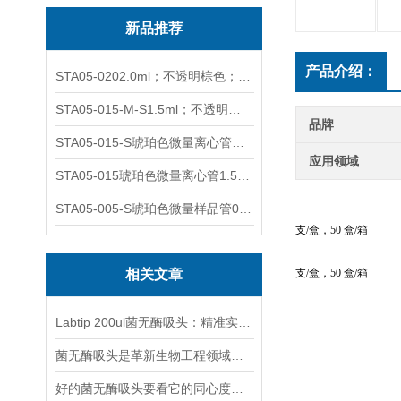
新品推荐
产品介绍：
STA05-0202.0ml；不透明棕色；可立非灭菌；管盖分离
STA05-015-M-S1.5ml；不透明棕色；可立；-0.06Mpa 防漏
品牌
STA05-015-S琥珀色微量离心管；1.5ml不透明棕色可立
应用领域
STA05-015琥珀色微量离心管1.5ml不透明棕色可立
STA05-005-S琥珀色微量样品管0.5ml；不透明棕色
订货号
描述
包装
Bi
支/盒，50 盒/箱
订货号
描述
包装
Bi
相关文章
支/盒，50 盒/箱
订货号
描述
包装
Bi
Labtip 200ul菌无酶吸头：精准实验的隐形守护者
菌无酶吸头是革新生物工程领域的利器
好的菌无酶吸头要看它的同心度、锥度以及吸附性
热原、无细胞毒素
AT