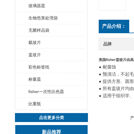
玻璃器皿
生物危害处理袋
产品介绍：
无菌样品袋
载玻片
品牌
盖玻片
美国fisher盖玻片
● 耐腐蚀
彩色标签纸
● 预清洁，不起
称量皿
● 提供方形、圆
● 所有盖玻片均由带
fisher一次性比色皿
● 适用于组织学
比重瓶
点击更多分类
新品推荐