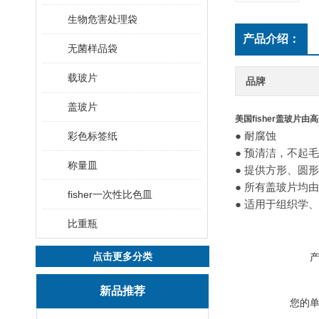
生物危害处理袋
产品介绍：
无菌样品袋
载玻片
品牌
盖玻片
美国fisher盖玻片
● 耐腐蚀
彩色标签纸
● 预清洁，不起
称量皿
● 提供方形、圆
● 所有盖玻片均由带
fisher一次性比色皿
● 适用于组织学
比重瓶
点击更多分类
新品推荐
您的