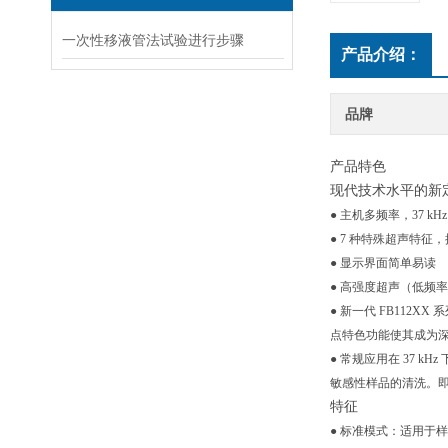
一次性移液管法试验进行步骤
产品介绍：
品牌
产品特色
现代技术水平的新
● 主机多频率，37 k
● 7 种特殊超声特
● 显示界面简单易读
● 高强度超声（低频
● 新一代 FB11
点特色功能使其成为深度清
● 常规应用在 37 
敏感性样品的清洗。
特征
● 标准模式：适用于