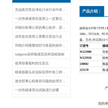
无油真空泵在净化污水行业中有着十分重要地位
产品介绍：
一次性移液管在使用上一定要注意以下七点
详细分析离心管的离心技术、原理以及使用特点
由符合
ASTM TYPE
Ⅰ
1084
，
7673A/B
、
PE I
冻存盒在使用上需要注意这六点
无色
;
样品瓶
12×
盖。
详细介绍微量组织匀浆器的操作流程
订货号
描
W225900
无
nalgene采样瓶规范采样流程指南
W225910
棕
使用容量瓶时的注意点
240602
瓶
225170
瓶
/
移液器吸头在实际应用中有三种类型
迷你型离心机噪音问题的处理方法说明
一次性移液管法试验进行步骤
您的