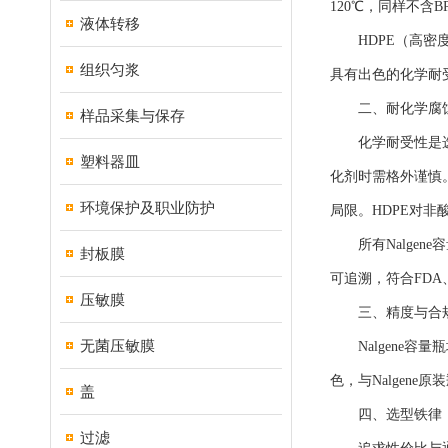
120℃，同样不含
液体转移
HDPE（高密度聚
组织匀浆
具有出色的化学耐
二、耐化学腐蚀
样品采集与保存
化学耐受性是选型
塑料器皿
化剂时需格外谨慎
环境保护及职业防护
局限。HDPE对
所有Nalgen
封板膜
可追溯，符合FDA、G
压敏膜
三、精度与合规：
无菌压敏膜
Nalgene容量
色，与Nalge
盖
四、选型铁律
过滤