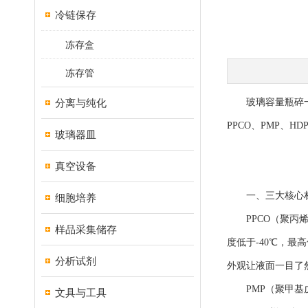
冷链保存
冻存盒
冻存管
分离与纯化
玻璃容量瓶碎一
PPCO、PMP、
玻璃器皿
真空设备
一、三大核心材
细胞培养
PPCO（聚丙烯
样品采集储存
度低于-40℃，最
分析试剂
外观让液面一目了
PMP（聚甲基戊烯
文具与工具