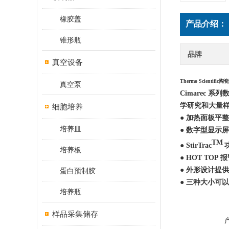
橡胶盖
产品介绍：
锥形瓶
品牌
真空设备
Thermo Scientifi
真空泵
Cimarec
学研究和大量
细胞培养
● 加热面板平
培养皿
● 数字型显示
TM
● StirTrac
培养板
● HOT TO
● 外形设计提
蛋白预制胶
● 三种大小可
培养瓶
样品采集储存