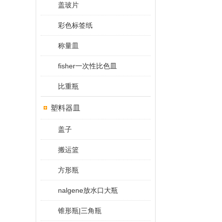
盖玻片
彩色标签纸
称量皿
fisher一次性比色皿
比重瓶
塑料器皿
盖子
搬运篮
方形瓶
nalgene放水口大瓶
锥形瓶|三角瓶