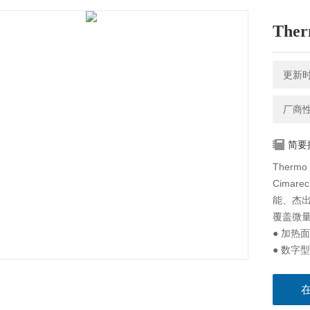
The
更新时间
厂商
简要
Thermo
Cima
能、杰
覆盖微
● 加热
● 数字
钮设定，