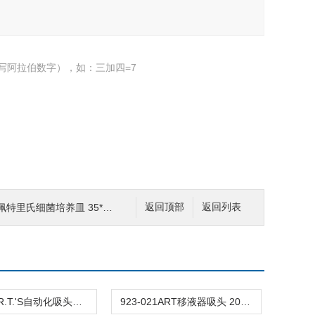
写阿拉伯数字），如：三加四=7
特里氏细菌培养皿 35*10mm 627102
返回顶部
返回列表
5506D.A.R.T.'S自动化吸头适配
923-021ART移液器吸头 200μL