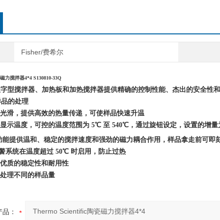
Fisher/费希尔
c陶瓷磁力搅拌器4*4 S130810-33Q
 系列数字型搅拌器、加热板和加热搅拌器提供精确的控制
性能、杰出的安全性
样品的处理
整光滑，提供高效的热量传递，可使样品快速升温
屏显示温度，可控的温度范围为 5℃ 至 540℃，通过旋钮设定，设置的增量为
功能提供温和、稳定的搅拌速度和强劲的磁力耦合作用，样品拿走前可即
P 报警系统在温度超过 50℃ 时启用，防止过热
供优质的稳定性和耐用性
以处理不同的样品量
产品：