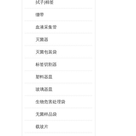
拭子|棉签
绷带
血液采集管
灭菌器
灭菌包装袋
标签切割器
塑料器皿
玻璃器皿
生物危害处理袋
无菌样品袋
载玻片