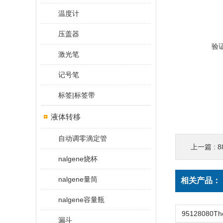
温度计
压盖器
验
激光笔
记号笔
标签|标签带
液体转移
自动调零滴定管
上一篇 :
8
nalgene烧杯
nalgene量筒
相关产品：
nalgene容量瓶
漏斗