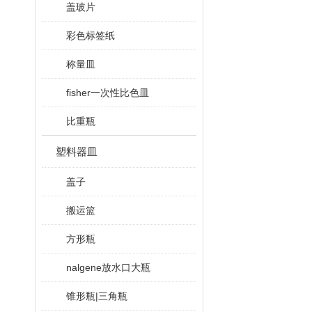
盖玻片
彩色标签纸
称量皿
fisher一次性比色皿
比重瓶
塑料器皿
盖子
搬运篮
方形瓶
nalgene放水口大瓶
锥形瓶|三角瓶