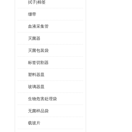
拭子|棉签
绷带
血液采集管
灭菌器
灭菌包装袋
标签切割器
塑料器皿
玻璃器皿
生物危害处理袋
无菌样品袋
载玻片