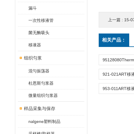
漏斗
上一篇 :
15-07
一次性移液管
菌无酶吸头
相关产品：
移液器
组织匀浆
混匀振荡器
杜恩斯匀浆器
微量组织匀浆器
样品采集与保存
nalgene塑料制品
采样棒|取样器