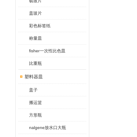
载玻片
盖玻片
彩色标签纸
称量皿
fisher一次性比色皿
比重瓶
塑料器皿
盖子
搬运篮
方形瓶
nalgene放水口大瓶