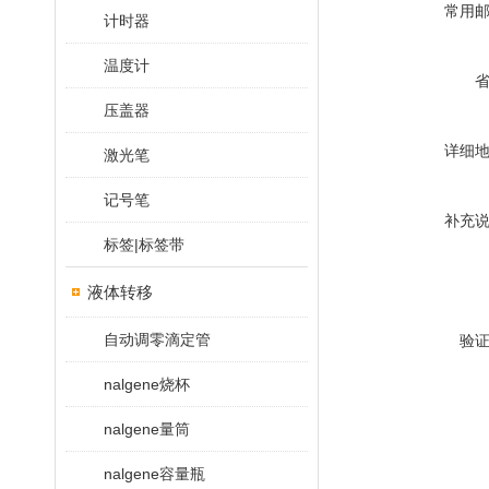
常用
计时器
温度计
压盖器
详细
激光笔
记号笔
补充
标签|标签带
液体转移
自动调零滴定管
验
nalgene烧杯
nalgene量筒
nalgene容量瓶