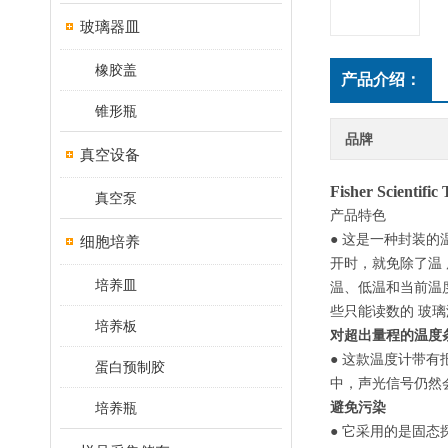
玻璃器皿
橡胶盖
产品介绍：
锥形瓶
品牌
真空设备
Fisher Scienti
真空泵
产品特色
● 这是一种封装
细胞培养
开时，就免除了温
培养皿
温、低温和当前温度
些只能读数的 玻璃温
培养板
对超出量程的温度
● 这款温度计带
蛋白预制胶
中，声光信号仍然会
培养瓶
避免污染
● 它采用的是固态