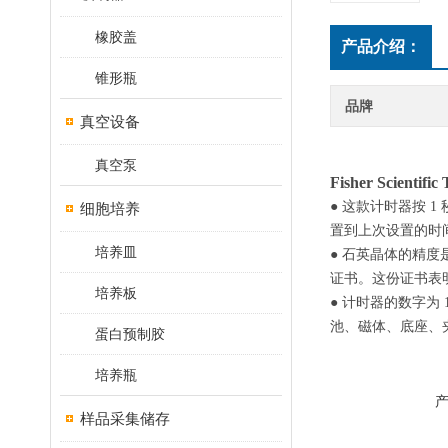
橡胶盖
产品介绍：
锥形瓶
品牌
真空设备
真空泵
Fisher Scientif
● 这款计时器按 
细胞培养
置到上次设置的时
培养皿
● 石英晶体的精度是0
证书。这份证书表
培养板
● 计时器的数字为 1
池、磁体、底座、夹子
蛋白预制胶
培养瓶
样品采集储存