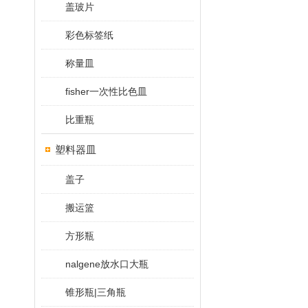
盖玻片
彩色标签纸
称量皿
fisher一次性比色皿
比重瓶
塑料器皿
盖子
搬运篮
方形瓶
nalgene放水口大瓶
锥形瓶|三角瓶