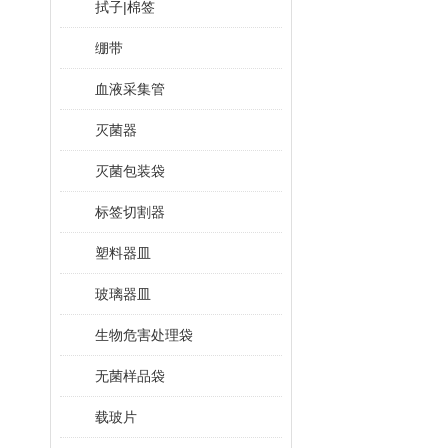
拭子|棉签
绷带
血液采集管
灭菌器
灭菌包装袋
标签切割器
塑料器皿
玻璃器皿
生物危害处理袋
无菌样品袋
载玻片