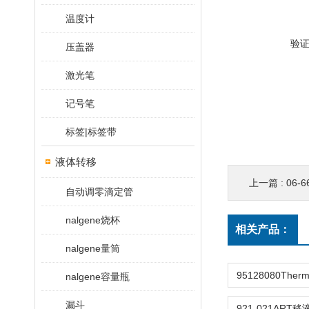
温度计
验
压盖器
激光笔
记号笔
标签|标签带
液体转移
上一篇 :
06-
自动调零滴定管
nalgene烧杯
相关产品：
nalgene量筒
nalgene容量瓶
漏斗